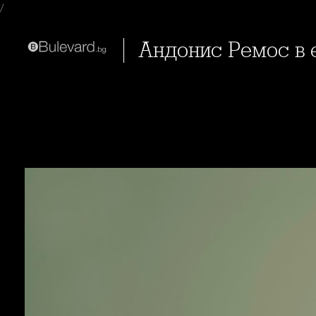
/
Андонис Ремос в