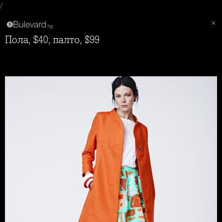
/
пола, $40; палто, $99