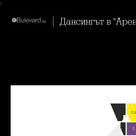
/
Дансингът в "Аре