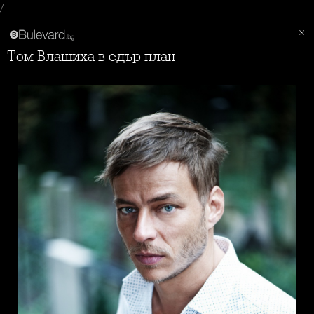
/
Том Влашиха в едър план