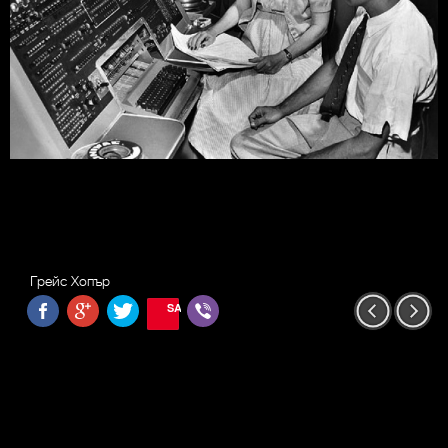
Грейс Хопър
SAVE