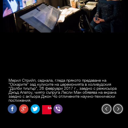
Мерил Стрийп, седнала, гледа прякото предаване на
"Оскарите" зад кулисите на церемонията в холивудския
"Долби тиътър", 26 февруари 2017 г., заедно с режисьора
Джъд Апатоу, чиято съпруга Лесли Ман обявява на екрана
заедно с актьора Джон Чо отличените научно-технически
постижения.
SAVE