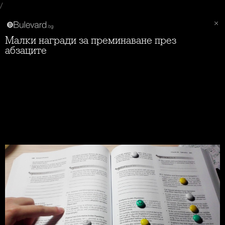
/
Малки награди за преминаване през
абзаците