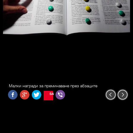
Малки награди за преминаване през абзаците
SAVE