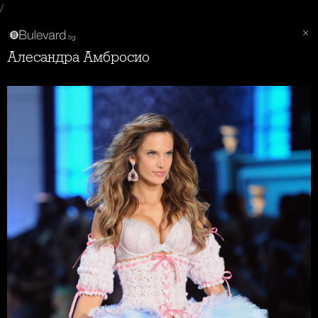
/
Алесандра Амбросио