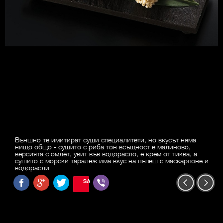
Външно те имитират суши специалитети, но вкусът няма
нищо общо - сушито с риба тон всъщност е малиново,
версията с омлет, увит във водорасло, е крем от тиква, а
сушито с морски таралеж има вкус на пъпеш с маскарпоне и
водорасли.
SAVE