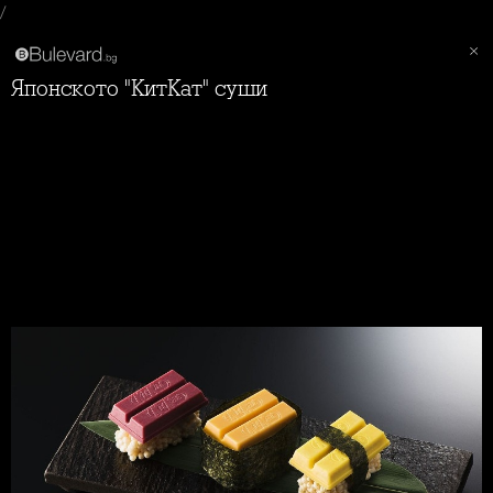
/
Японското "КитКат" суши