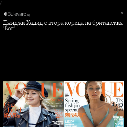
/
Джиджи Хадид с втора корица на британския
"Вог"