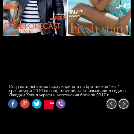
След като дебютира върху корицата на британския "Вог"
през януари 2016 (вляво), топмоделът на изминалата година
Джиджи Хадид украси и мартенския брой за 2017 г.
SAVE