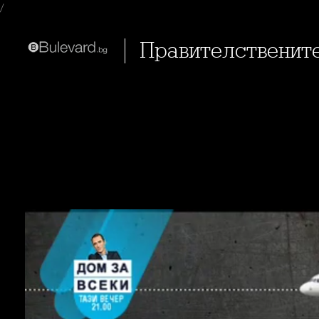
/
Правителственит