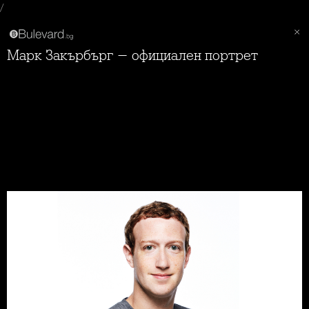
/
Марк Закърбърг - официален портрет