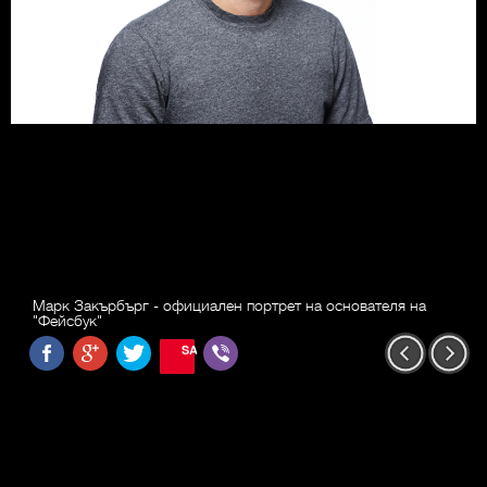
Марк Закърбърг - официален портрет на основателя на
"Фейсбук"
SAVE