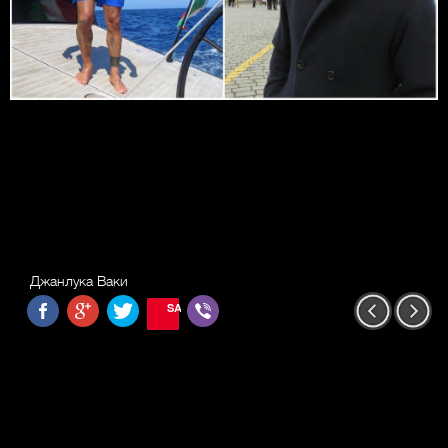
Джанлука Ваки
SAVE