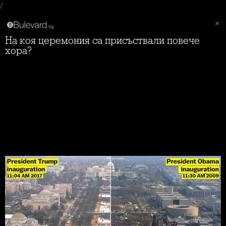
/
На коя церемония са присъствали повече
хора?