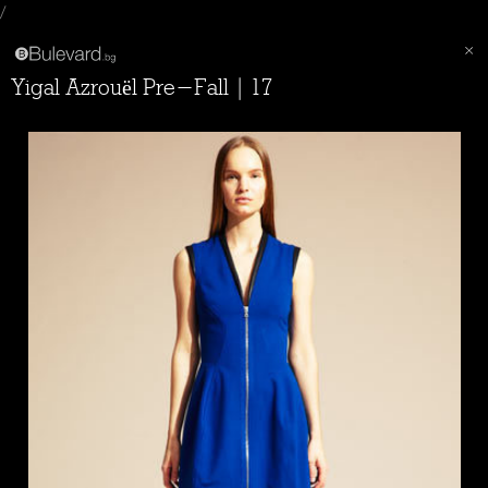
/
Yigal Azrouël Pre-Fall | 17