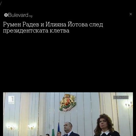
/
Румен Радев и Илияна Йотова след
президентската клетва