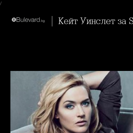
/
Кейт Уинслет за S