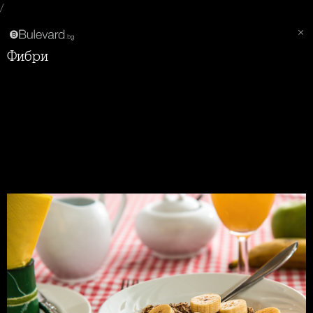
/
Фибри