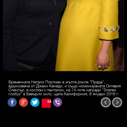
Бременната Натали Портман в жълта рокля "Прада",
вдъхновена от Джаки Кенеди, и също номинираната Октавия
Спенсър, в костюм с панталон, на 74-тите награди "Златен
глобус" в Бевърли хилс, щата Калифорния, 8 януари 2016 г.
SAVE