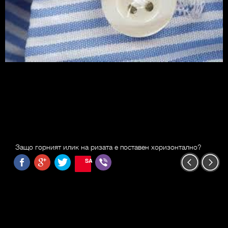
Защо горният илик на ризата е поставен хоризонтално?
SAVE