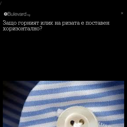
/
Защо горният илик на ризата е поставен
хоризонтално?