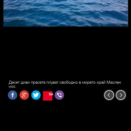
Десет диви прасета плуват свободно в морето край Маслен
нос
SAVE