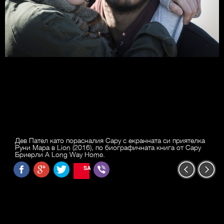
Дев Пател като порасналия Сару с екранната си приятелка
Руни Мара в Lion (2016), по биографичната книга от Сару
Бриерли A Long Way Home.
SAVE