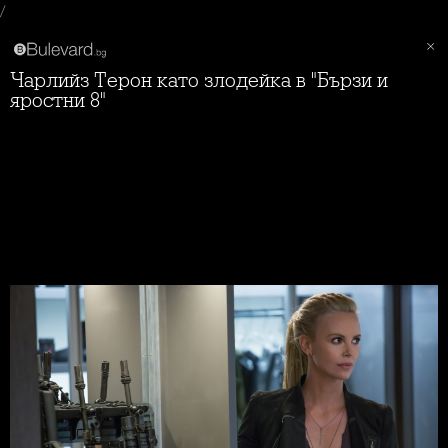
/
Чарлийз Терон като злодейка в "Бързи и
яростни 8"