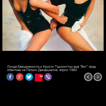
Линда Еванджелиста и Кристи Търлингтън във "Вог" пред
обектива на Патрик Демаршелие, април 1990
SAVE