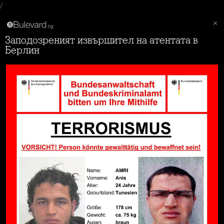
/
Заподозреният извършител на атентата в
Берлин