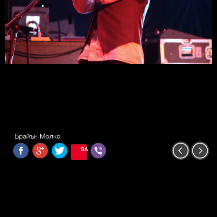
Брайън Молко
SAVE