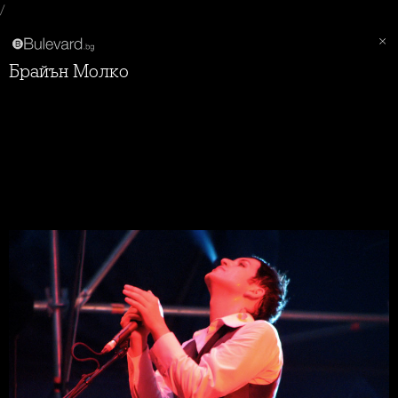
/
Брайън Молко