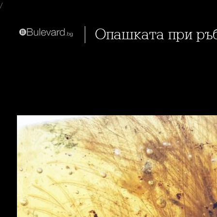
/
Опашката при ръ