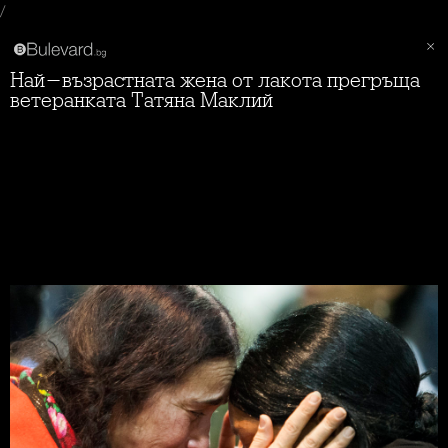
/
Най-възрастната жена от лакота прегръща
ветеранката Татяна Маклий