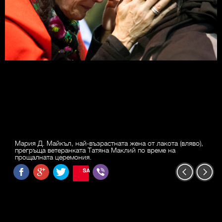
Мария Д. Майкъл, най-възрастната жена от лакота (вляво),
прегръща ветеранката Татяна Маклий по време на
прощалната церемония.
SAVE