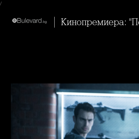
/
Кинопремиера: "П