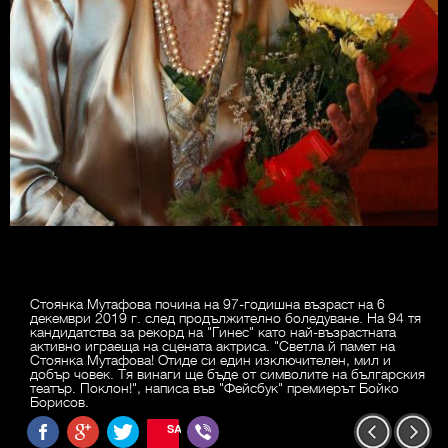
Стоянка Мутафова почина на 97-годишна възраст на 6
декември 2019 г. след продължително боледуване. На 94 тя
кандидатства за рекорд на "Гинес" като най-възрастната
активно играеща на сцената актриса. "Светла й памет на
Стоянка Мутафова! Отиде си един изключителен, мил и
добър човек. Тя винаги ще бъде от символите на българския
театър. Поклон!", написа във "Фейсбук" премиерът Бойко
Борисов.
SAVE