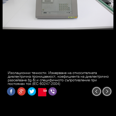
Изолационни течности. Измерване на относителната
диелектрична проницаемост, коефициента на диелектрично
разсейване (tg δ) и специфичното съпротивление при
постоянен ток (IEC 60247:2004)
SAVE