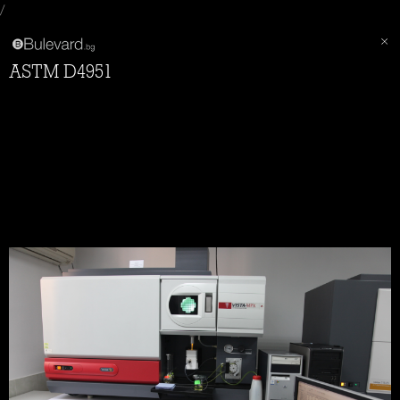
/
ASTM D4951