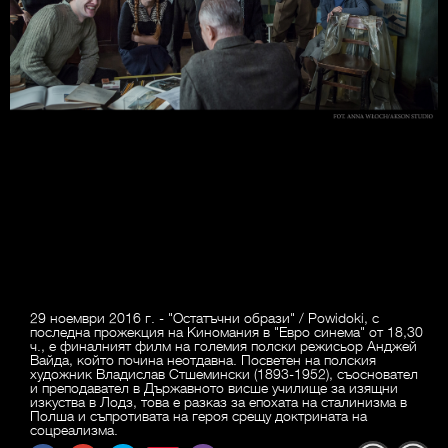
29 ноември 2016 г. - "Остатъчни образи" / Powidoki, с
последна прожекция на Киномания в "Евро синема" от 18,30
ч., е финалният филм на големия полски режисьор Анджей
Вайда, който почина неотдавна. Посветен на полския
художник Владислав Стшемински (1893-1952), съосновател
и преподавател в Държавното висше училище за изящни
изкуства в Лодз, това е разказ за епохата на сталинизма в
Полша и съпротивата на героя срещу доктрината на
соцреализма.