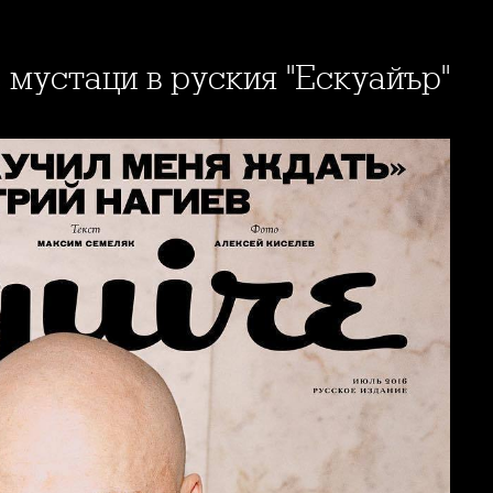
с мустаци в руския "Ескуайър"