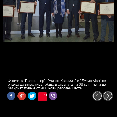
Фирмите "Палфингер", "Акгюн Керамик" и "Лулис Мел" се
очаква да инвестират общо в страната ни 38 млн. лв. и да
разкрият повече от 400 нови работни места
SAVE