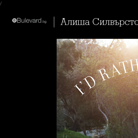
/
Алиша Силвърст