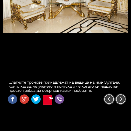
Златните тронове принадлежат на вещица на име Султана,
която казва, че ученето я поитска и че когато си нещастен,
просто трябва да обърнеш камък наобратно
SAVE