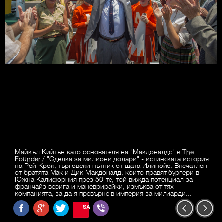
Майкъл Кийтън като основателя на "Макдоналдс" в The
Founder / "Сделка за милиони долари" - истинската история
на Рей Крок, търговски пътник от щата Илинойс. Впечатлен
от братята Мак и Дик Макдоналд, които правят бургери в
Южна Калифорния през 50-те, той вижда потенциал за
франчайз верига и маневрирайки, измъква от тях
компанията, за да я превърне в империя за милиарди...
SAVE