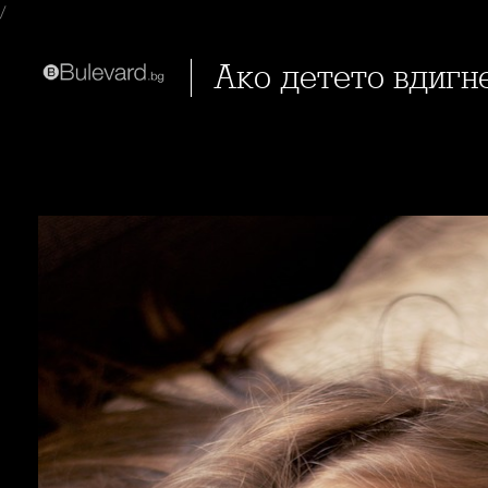
/
Ако детето вдигн