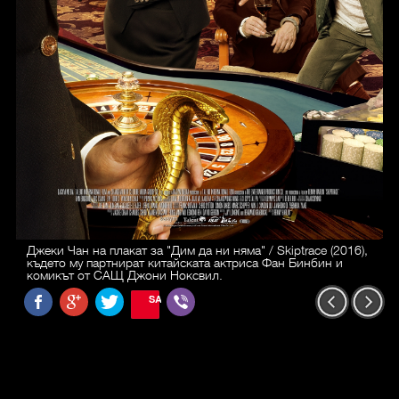
Джеки Чан на плакат за "Дим да ни няма" / Skiptrace (2016),
където му партнират китайската актриса Фан Бинбин и
комикът от САЩ Джони Ноксвил.
SAVE