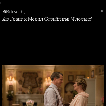
/
Хю Грант и Мерил Стрийп във "Флорънс"