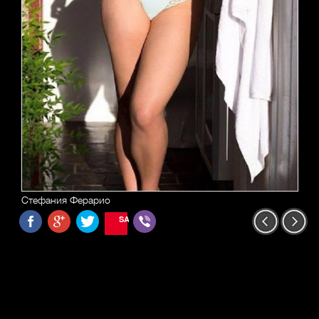
Стефания Ферарио
SAVE