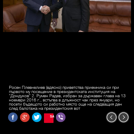
Росен Плевнелиев (вдясно) приветства приемника си при
първото му посещение в президентската институция на
"Дондуков" 2. Румен Радев, избран за държавен глава на 13
ноември 2016 г., встъпва в длъжност чак през януари, но
посети бъдещото си работно място още на следващия ден
след балотажа на президентския вот
SAVE