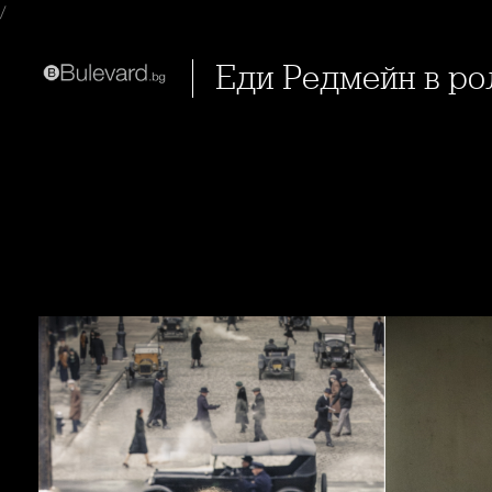
/
Еди Редмейн в р