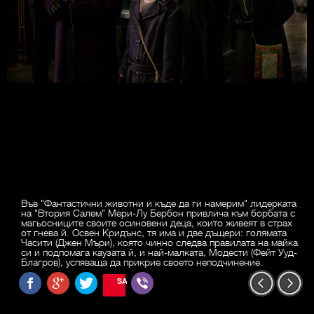
Във "Фантастични животни и къде да ги намерим" лидерката
на "Втория Салем" Мери-Лу Бербон привлича към борбата с
магьосниците своите осиновени деца, които живеят в страх
от гнева й. Освен Кридънс, тя има и две дъщери: голямата
Часити (Джен Мъри), която чинно следва правилата на майка
си и подпомага каузата й, и най-малката, Модести (Фейт Ууд-
Благров), успяваща да прикрие своето неподчинение.
SAVE