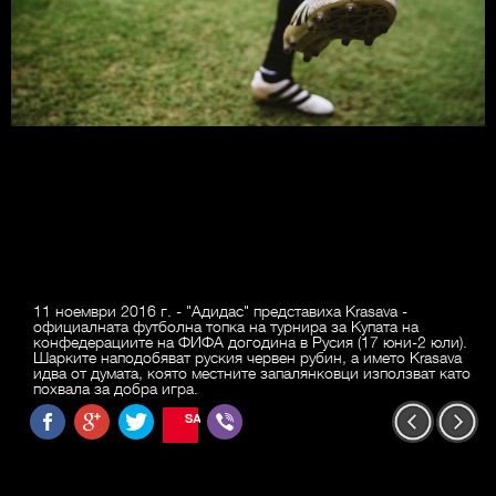
11 ноември 2016 г. - "Адидас" представиха Krasava -
официалната футболна топка на турнира за Купата на
конфедерациите на ФИФА догодина в Русия (17 юни-2 юли).
Шарките наподобяват руския червен рубин, а името Krasava
идва от думата, която местните запалянковци използват като
похвала за добра игра.
SAVE