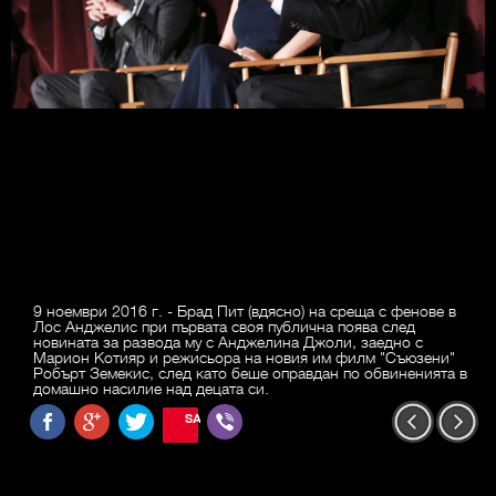
9 ноември 2016 г. - Брад Пит (вдясно) на среща с фенове в
Лос Анджелис при първата своя публична поява след
новината за развода му с Анджелина Джоли, заедно с
Марион Котияр и режисьора на новия им филм "Съюзени"
Робърт Земекис, след като беше оправдан по обвиненията в
домашно насилие над децата си.
SAVE