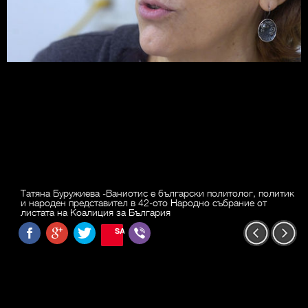
Татяна Буружиева -Ваниотис е български политолог, политик
и народен представител в 42-ото Народно събрание от
листата на Коалиция за България
SAVE