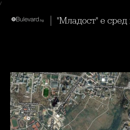
/
"Младост" е ср