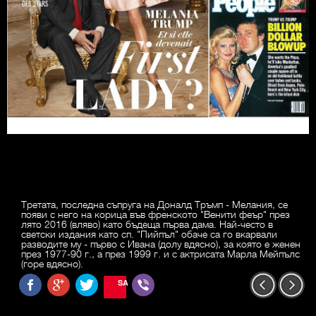
Третата, последна съпруга на Доналд Тръмп - Мелания, се
появи с него на корица във френското "Венити феър" през
лято 2016 (вляво) като бъдеща първа дама. Най-често в
светски издания като сп. "Пийпъл" обаче са го вкарвали
разводите му - първо с Ивана (долу вдясно), за която е женен
през 1977-90 г., а през 1999 г. и с актрисата Марла Мейпълс
(горе вдясно).
SAVE